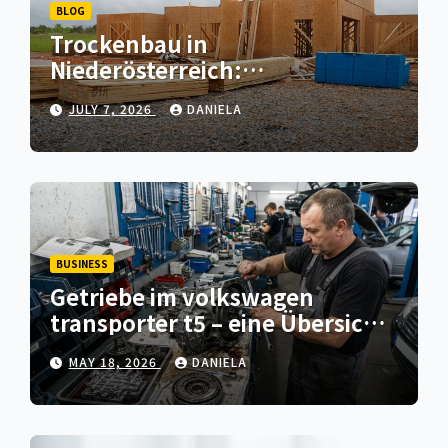
BLOG
Trockenbau in
Niederösterreich:
Fachgerechter Innenausbau
JULY 7, 2026
DANIELA
für Wohn- und
Gewerbeprojekte
BUSINESS
Getriebe im volkswagen
transporter t5 – eine Übersicht
typischer verschleißprobleme
MAY 18, 2026
DANIELA