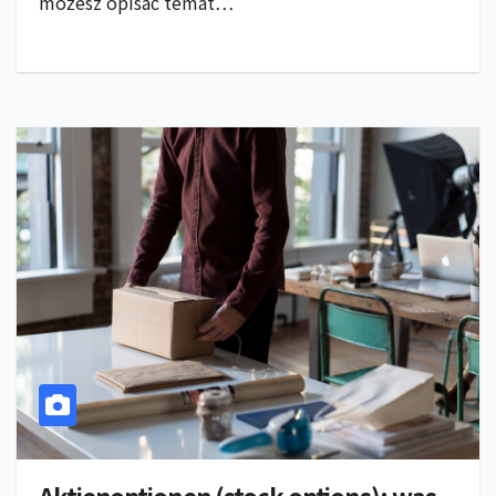
możesz opisać temat…
Aktienoptionen (stock options): was