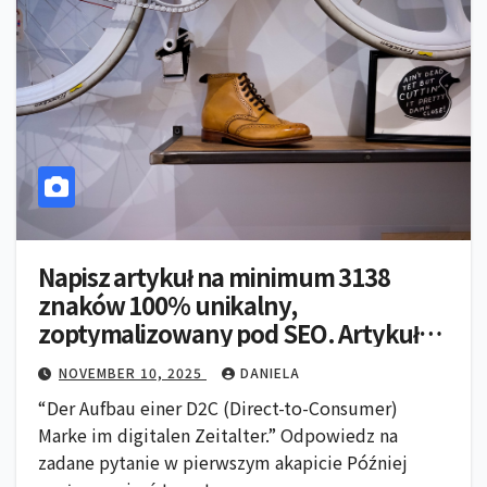
Napisz artykuł na minimum 3138
znaków 100% unikalny,
zoptymalizowany pod SEO. Artykuł
napisany przez człowieka 6-7
NOVEMBER 10, 2025
DANIELA
nagłówkami, każdy nagłówek ma
“Der Aufbau einer D2C (Direct-to-Consumer)
zawierać dwa akapity w tagu , artykuł
Marke im digitalen Zeitalter.” Odpowiedz na
na temat:
zadane pytanie w pierwszym akapicie Później