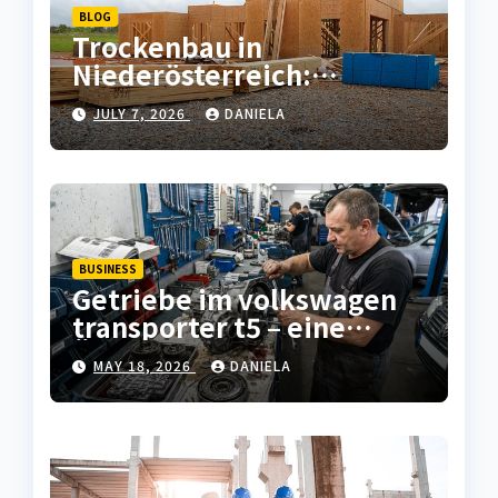
BLOG
Trockenbau in
Niederösterreich:
Fachgerechter
JULY 7, 2026
DANIELA
Innenausbau für Wohn-
und Gewerbeprojekte
BUSINESS
Getriebe im volkswagen
transporter t5 – eine
Übersicht typischer
MAY 18, 2026
DANIELA
verschleißprobleme