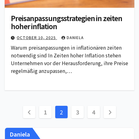
Preisanpassungsstrategien in zeiten
hoher inflation
OCTOBER 10, 2025
DANIELA
Warum preisanpassungen in inflationären zeiten
notwendig sind In Zeiten hoher Inflation stehen
Unternehmen vor der Herausforderung, ihre Preise
regelmäßig anzupassen,…
Posts
1
2
3
4
pagination
Daniela