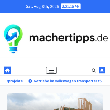
Skip
Sat. Aug 8th, 2026
8:21:12 PM
to
content
 im volkswagen transporter t5 – eine Übersicht typischer vers