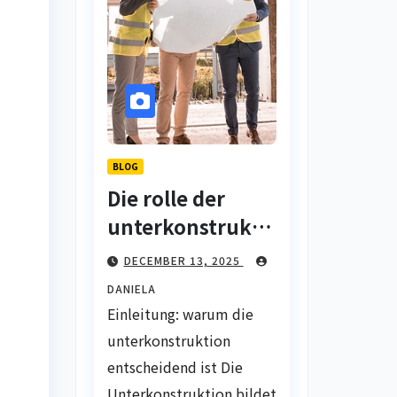
BLOG
Die rolle der
unterkonstrukti
on: qualität und
DECEMBER 13, 2025
statik im
DANIELA
trockenbau
Einleitung: warum die
unterkonstruktion
entscheidend ist Die
Unterkonstruktion bildet