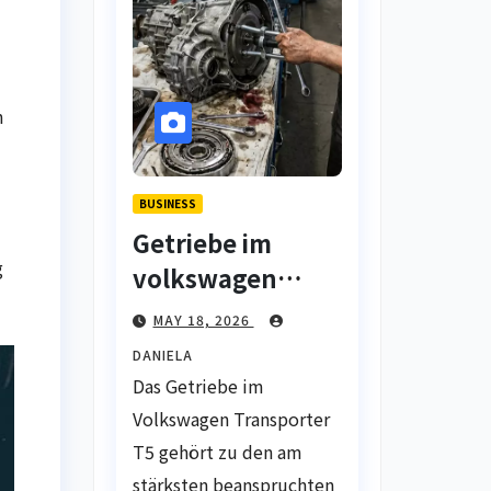
n
BUSINESS
Getriebe im
g
volkswagen
transporter t5 –
MAY 18, 2026
eine Übersicht
DANIELA
typischer
Das Getriebe im
verschleißproble
Volkswagen Transporter
me
T5 gehört zu den am
stärksten beanspruchten