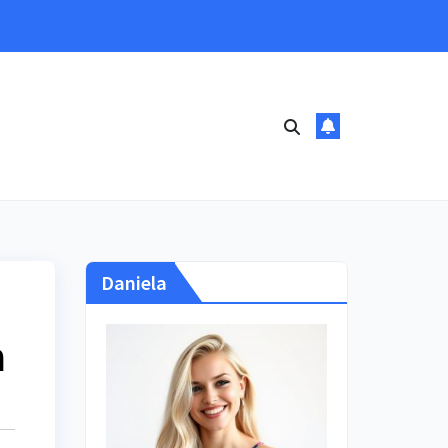
Daniela
n