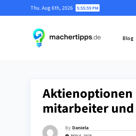
Skip
Thu. Aug 6th, 2026
5:56:00 PM
to
content
Blog
Aktienoptionen 
mitarbeiter un
By
Daniela
NOV 6, 2025