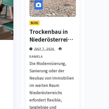
BLOG
Trockenbau in
Niederösterreich
: Fachgerechter
JULY 7, 2026
Innenausbau für
DANIELA
Wohn- und
Die Modernisierung,
Gewerbeprojekte
Sanierung oder der
Neubau von Immobilien
im weiten Raum
Niederösterreichs
erfordert flexible,
langlebige und