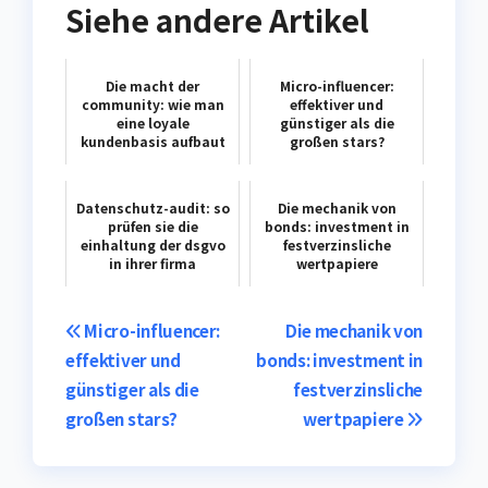
Siehe andere Artikel
Die macht der
Micro-influencer:
community: wie man
effektiver und
eine loyale
günstiger als die
kundenbasis aufbaut
großen stars?
Datenschutz-audit: so
Die mechanik von
prüfen sie die
bonds: investment in
einhaltung der dsgvo
festverzinsliche
in ihrer firma
wertpapiere
Post
Micro-influencer:
Die mechanik von
effektiver und
bonds: investment in
navigation
günstiger als die
festverzinsliche
großen stars?
wertpapiere