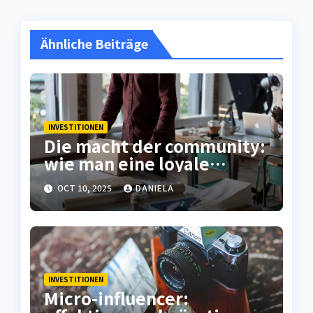
Ähnliche Beiträge
INVESTITIONEN
Die macht der community:
wie man eine loyale
kundenbasis aufbaut
OCT 10, 2025
DANIELA
INVESTITIONEN
Micro-influencer: