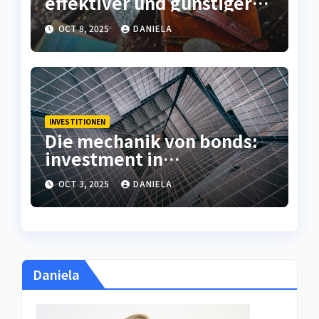
effektiver und günstiger
als die großen stars?
OCT 8, 2025
DANIELA
INVESTITIONEN
Die mechanik von bonds:
investment in
festverzinsliche
OCT 3, 2025
DANIELA
wertpapiere
Daniela